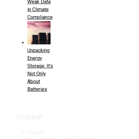
Weak Data
in Climate
Compliance
Unpacking
Energy
Storage: It’s
Not Only
About
Batteries
SITEMAP
Contact